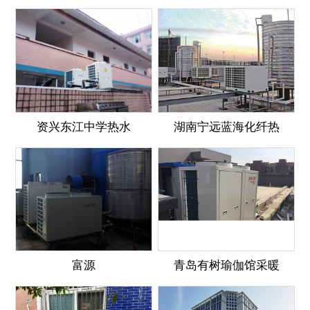
资兴东江中学热水
湖南宁远蓝海化纤热
富源
青岛有树瑜伽馆采暖