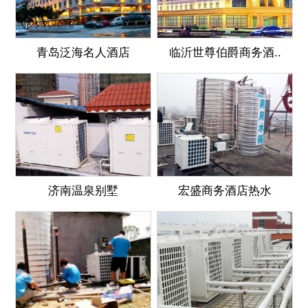
青岛泛海名人酒店
临沂世尊伯爵商务酒..
济南温泉别墅
宏盛商务酒店热水